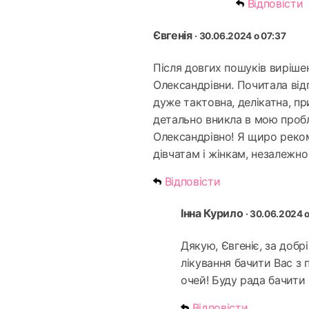
Відповісти
Євгенія
· 30.06.2024 о 07:37
Після довгих пошуків виріше
Олександрівни. Почитала відг
дуже тактовна, делікатна, пр
детально вникла в мою пробл
Олександрівно! Я щиро реком
дівчатам і жінкам, незалежно 
Відповісти
Інна Курило
· 30.06.2024 
Дякую, Євгеніє, за добр
лікування бачити Вас з
очей! Буду рада бачити
Відповісти