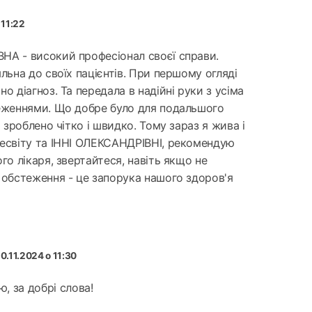
 11:22
А - високий професіонал своєї справи.
льна до своїх пацієнтів. При першому огляді
о діагноз. Та передала в надійні руки з усіма
еженнями. Що добре було для подальшого
о зроблено чітко і швидко. Тому зараз я жива і
есвіту та ІННІ ОЛЕКСАНДРІВНІ, рекомендую
го лікаря, звертайтеся, навіть якщо не
 обстеження - це запорука нашого здоров'я
 10.11.2024 о 11:30
, за добрі слова!