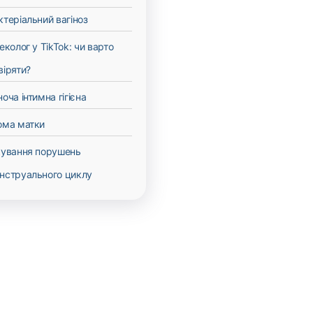
ктеріальний вагіноз
неколог у TikTok: чи варто
віряти?
ноча інтимна гігієна
ома матки
кування порушень
нструального циклу