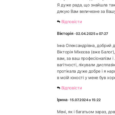
Я дуже рада, що знайшла так
дякую Вам величезне за Вашу
Відповісти
Вікторія
· 02.04.2025 о 07:27
Інна Олександрівна, добрий д
Вікторія Міхєєва (вже Балог)
вам, за ваш професіоналізм і
вагітності, лікували дисплазі
протікала дуже добре і я нар
в моїй юності у мене був хор
Відповісти
Ірина
· 15.07.2024 о 15:22
Мені, як і багатьом зараз, д