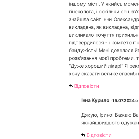
іншому місті. У якийсь моме
гінеколога, і оскільки соц зв
знайшла сайт Інни Олександрі
викладена, як викладена, від
викликало почуття прихильнос
підтвердилося - і компетентніс
байдужість! Мені довелося йт
розв'язання моєї проблеми, т
"Дуже хороший лікар!" Я рек
хочу сказати велике спасибі ї
Відповісти
Інна Курило
· 15.07.2024 о
Дякую, Ірино! Бажаю Ва
якнайшвидшого одужан
Відповісти