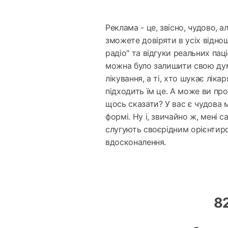
Реклама - це, звісно, чудово, а
зможете довіряти в усіх відно
радіо" та відгуки реальних пац
можна було залишити свою думк
лікування, а ті, хто шукає ліка
підходить їм це. А може ви про
щось сказати? У вас є чудова
формі. Ну і, звичайно ж, мені 
слугують своєрідним орієнтир
вдосконалення.
8