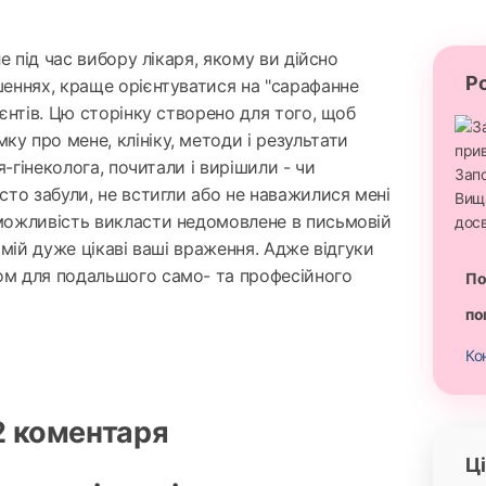
ле під час вибору лікаря, якому ви дійсно
Ро
шеннях, краще орієнтуватися на "сарафанне
ієнтів. Цю сторінку створено для того, щоб
у про мене, клініку, методи і результати
ря-гінеколога, почитали і вирішили - чи
сто забули, не встигли або не наважилися мені
 можливість викласти недомовлене в письмовій
самій дуже цікаві ваші враження. Адже відгуки
ом для подальшого само- та професійного
По
по
Ко
2 коментаря
Ц