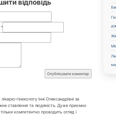
шити відповідь
Ба
Гі
до
а
*
Жі
Мі
Лі
ме
ікарю-гінекологу Інні Олександрівні за
жне ставлення та людяність. Дуже приємно
 тільки компетентно проводить огляд і