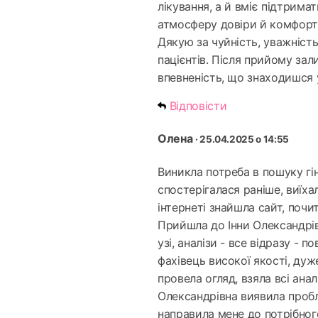
лікування, а й вміє підтрима
атмосферу довіри й комфорт
Дякую за чуйність, уважність
пацієнтів. Після прийому за
впевненість, що знаходишся 
Відповісти
Олена
· 25.04.2025 о 14:55
Виникла потреба в пошуку гін
спостерігалася раніше, виїха
інтернеті знайшла сайт, почи
Прийшла до Інни Олександрів
узі, аналізи - все відразу - п
фахівець високої якості, дуж
провела огляд, взяла всі ана
Олександрівна виявила пробл
направила мене до потрібног