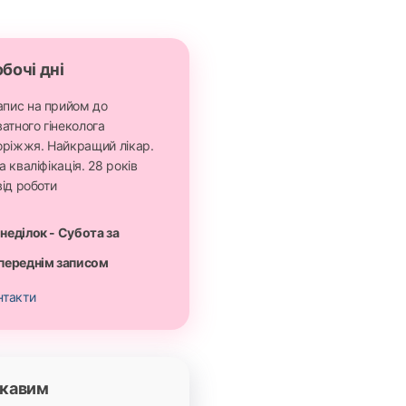
бочі дні
неділок - Субота за
переднім записом
нтакти
ікавим