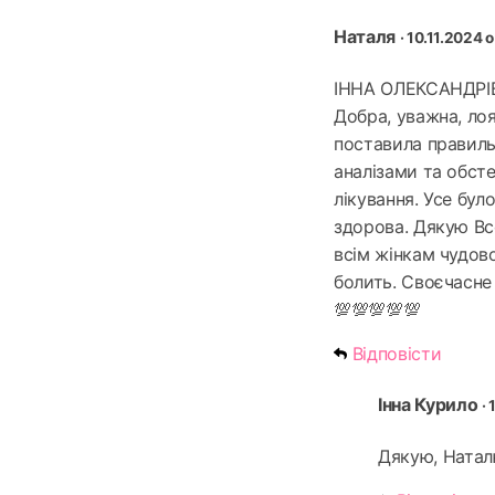
Наталя
· 10.11.2024 о
ІННА ОЛЕКСАНДРІВН
Добра, уважна, лоя
поставила правильн
аналізами та обст
лікування. Усе бул
здорова. Дякую Вс
всім жінкам чудово
болить. Своєчасне
💯💯💯💯💯
Відповісти
Інна Курило
·
Дякую, Наталю