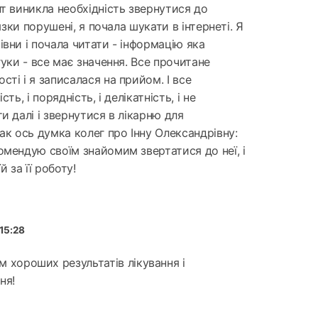
нт виникла необхідність звернутися до
'язки порушені, я почала шукати в інтернеті. Я
вни і почала читати - інформацію яка
гуки - все має значення. Все прочитане
ті і я записалася на прийом. І все
ть, і порядність, і делікатність, і не
и далі і звернутися в лікарню для
ак ось думка колег про Інну Олександрівну:
омендую своїм знайомим звертатися до неї, і
й за її роботу!
 15:28
м хороших результатів лікування і
ня!