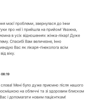
ння моєї проблеми, звернулася до Інни
уки про неї і прийшла на прийом! Уважна,
иємна в усіх відношеннях жінка-лікар! Дуже
ему. Спасибі Вам величезне, Інно
ендую Вас як лікаря-гінеколога всім
від віку.
о 08:19
і слова! Мені було дуже приємно після нашого
 посмішкою на обличчі та зі здоровим блиском
 Вас і допомагати новим пацієнткам!