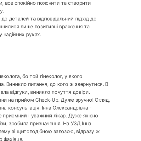
ти, все спокійно пояснити та створити
у.
 до деталей та відповідальний підхід до
лишилися лише позитивні враження та
у надійних руках.
еколога, бо той гінеколог, у якого
ла. Виникло питання, до кого ж звернутися. В
тала відгуки, виникло почуття довіри.
ни на прийом Check-Up. Дуже зручно! Огляд,
овна консультація. Інна Олександрівна -
е приємний і уважний лікар. Дуже якісно
лізи, зробила призначення. На УЗД Інна
ему зі щитоподібною залозою, відразу ж
о фахівця.