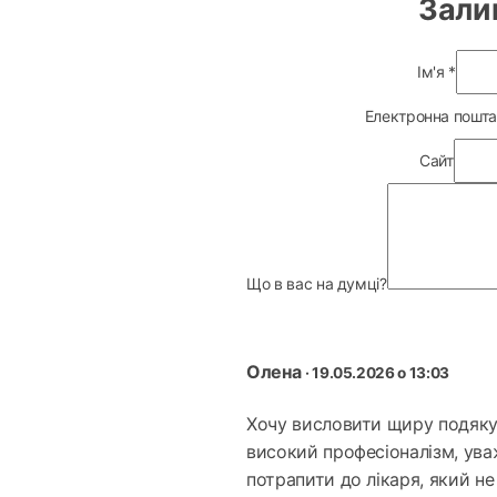
Зали
Ім'я
*
Електронна пошт
Сайт
Що в вас на думці?
Олена
· 19.05.2026 о 13:03
Хочу висловити щиру подяку л
високий професіоналізм, ува
потрапити до лікаря, який не