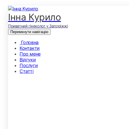
Інна Курило
Приватний гінеколог у Запоріжжі
Перемкнути навігацію
Головна
Контакти
Про мене
Відгуки
Послуги
Статті