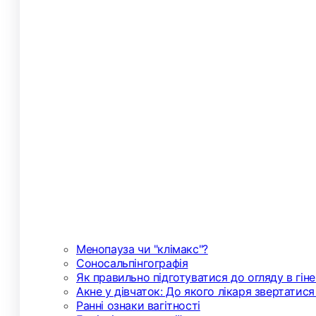
Менопауза чи "клімакс"?
Соносальпінгографія
Як правильно підготуватися до огляду в гін
Акне у дівчаток: До якого лікаря звертатися
Ранні ознаки вагітності