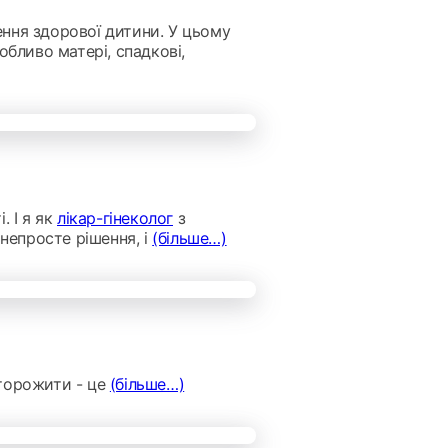
ння здорової дитини. У цьому
обливо матері, спадкові,
. І я як
лікар-гінеколог
з
непросте рішення, і
(більше…)
сторожити - це
(більше…)