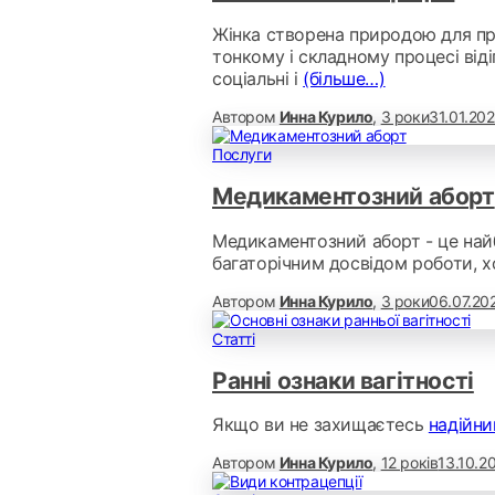
Жінка створена природою для пр
тонкому і складному процесі відіг
соціальні і
(більше…)
Автором
Инна Курило
,
3 роки
31.01.20
Послуги
Медикаментозний аборт
Медикаментозний аборт - це найб
багаторічним досвідом роботи, х
Автором
Инна Курило
,
3 роки
06.07.20
Статті
Ранні ознаки вагітності
Якщо ви не захищаєтесь
надійни
Автором
Инна Курило
,
12 років
13.10.2