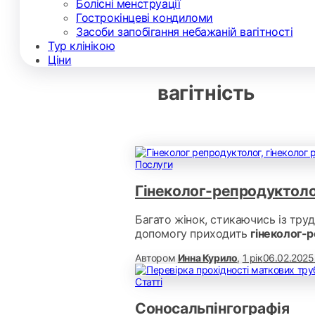
Болісні менструації
Гострокінцеві кондиломи
Засоби запобігання небажаній вагітності
Тур клінікою
Ціни
вагітність
Послуги
Гінеколог-репродуктол
Багато жінок, стикаючись із тру
допомогу приходить
гінеколог-
Автором
Инна Курило
,
1 рік
06.02.2025
Статті
Соносальпінгографія