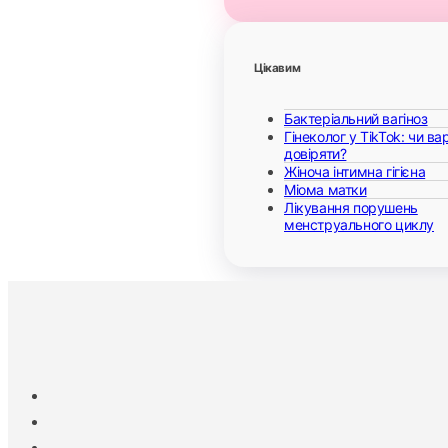
Цікавим
Бактеріальний вагіноз
Гінеколог у TikTok: чи ва
довіряти?
Жіноча інтимна гігієна
Міома матки
Лікування порушень
менструального циклу