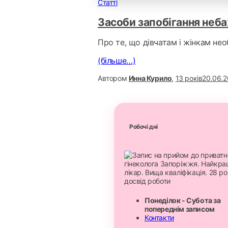
Статті
Засоби запобігання неба
Про те, що дівчатам і жінкам необ
(більше…)
Автором
Инна Курило
,
13 років
20.06.2
Робочі дні
Понеділок - Субота за
попереднім записом
Контакти