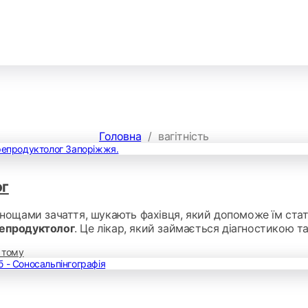
Головна
/
вагітність
ог
днощами зачаття, шукають фахівця, який допоможе їм стати
репродуктолог
. Це лікар, який займається діагностикою т
тому