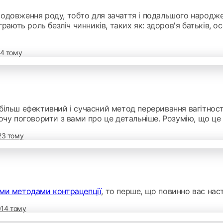
одовження роду, тобто для зачаття і подальшого народже
рають роль безліч чинників, таких як: здоров'я батьків, ос
24
тому
ільш ефективний і сучасний метод переривання вагітності
очу поговорити з вами про це детальніше. Розумію, що це 
23
тому
ми методами контрацепції
, то перше, що повинно вас на
014
тому