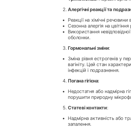
Алергічні реакції та подраз
Реакції на хімічні речовини 
Сезонна алергія на цвітіння 
Використання невідповідної
оболонки.
Гормональні зміни
:
Зміна рівня естрогенів у пе
вагініту. Цей стан характе
інфекцій і подразнення.
Погана гігієна
:
Недостатня або надмірна гі
порушити природну мікрофл
Статеві контакти
:
Надмірна активність або тр
запалення.