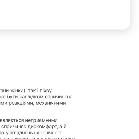
ни жінки), так і піхву.
оже бути наслідком
спричинена
ими реакціями, механічними
роявляється неприємними
ки спричиняє дискомфорт, а й
до ускладнень і хронічного
ть важливою точну діагностику і