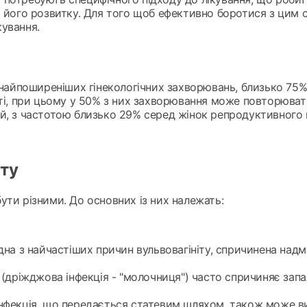
ь його розвитку. Для того щоб ефективно боротися з цим 
кування.
з найпоширеніших гінекологічних захворювань, близько 75
тті, при цьому у 50% з них захворювання може повторювати
й, з частотою близько 29% серед жінок репродуктивного в
іту
ути різними. До основних із них належать:
одна з найчастіших причин вульвовагініту, спричинена над
 (дріжджова інфекція - "молочниця") часто спричиняє запа
інфекція, що передається статевим шляхом, також може ви