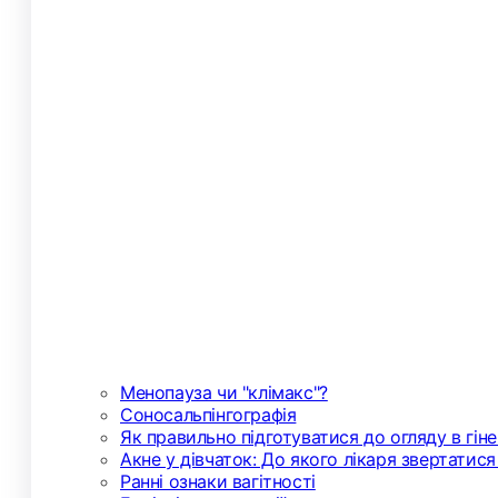
Менопауза чи "клімакс"?
Соносальпінгографія
Як правильно підготуватися до огляду в гін
Акне у дівчаток: До якого лікаря звертатися
Ранні ознаки вагітності