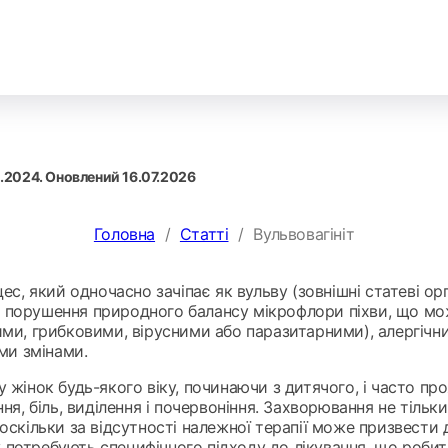
0.2024
. Оновлений
16.07.2026
Головна
/
Статті
/
Вульвовагініт
ес, який одночасно зачіпає як вульву (зовнішні статеві орга
 порушення природного балансу мікрофлори піхви, що м
ими, грибковими, вірусними або паразитарними), алергічн
и змінами.
у жінок будь-якого віку, починаючи з дитячого, і часто п
ння, біль, виділення і почервоніння. Захворювання не тіль
оскільки за відсутності належної терапії може призвести 
іту потребують специфічного підходу до лікування, що роби