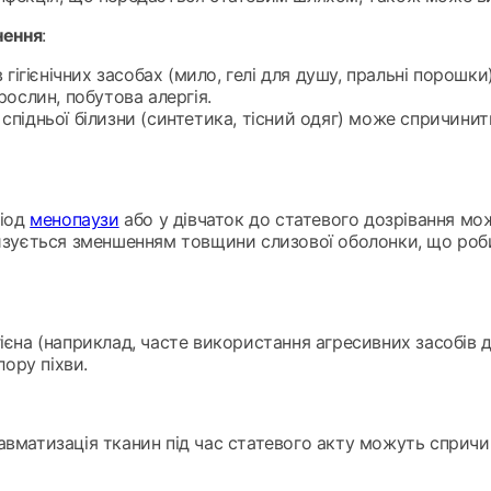
нення
:
в гігієнічних засобах (мило, гелі для душу, пральні порошк
рослин, побутова алергія.
 спідньої білизни (синтетика, тісний одяг) може спричини
ріод
менопаузи
або у дівчаток до статевого дозрівання мо
ризується зменшенням товщини слизової оболонки, що роб
гієна (наприклад, часте використання агресивних засобів 
ору піхви.
авматизація тканин під час статевого акту можуть сприч