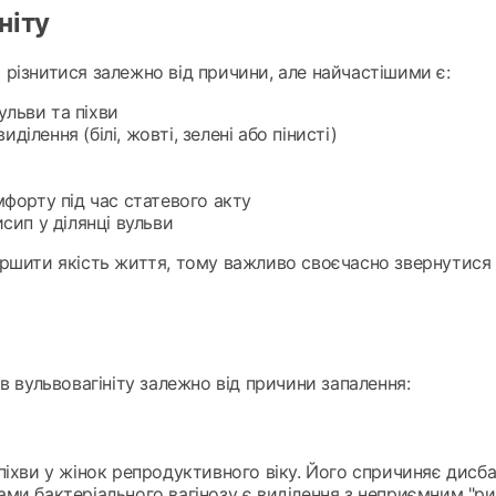
ніту
різнитися залежно від причини, але найчастішими є:
вульви та піхви
виділення (білі, жовті, зелені або пінисті)
мфорту під час статевого акту
сип у ділянці вульви
ршити якість життя, тому важливо своєчасно звернутися д
в вульвовагініту залежно від причини запалення:
піхви у жінок репродуктивного віку. Його спричиняє дисб
ми бактеріального вагінозу є виділення з неприємним "ри