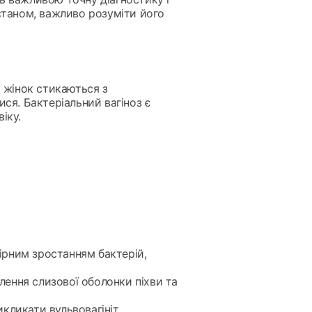
станом, важливо розуміти його
% жінок стикаються з
ся. Бактеріальний вагіноз є
іку.
мірним зростанням бактерій,
лення слизової оболонки піхви та
кликати вульвовагініт.