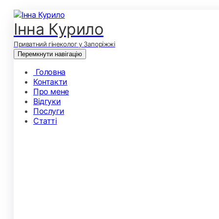
Інна Курило
Приватний гінеколог у Запоріжжі
Перемкнути навігацію
Головна
Контакти
Про мене
Відгуки
Послуги
Статті