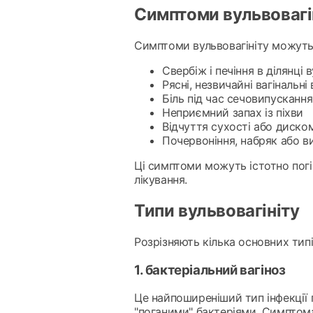
Симптоми вульвовагі
Симптоми вульвовагініту можуть 
Свербіж і печіння в ділянці 
Рясні, незвичайні вагінальні 
Біль під час сечовипускання
Неприємний запах із піхви
Відчуття сухості або диско
Почервоніння, набряк або ви
Ці симптоми можуть істотно погі
лікування.
Типи вульвовагініту
Розрізняють кілька основних типі
1. бактеріальний вагіноз
Це найпоширеніший тип інфекції 
"поганими" бактеріями. Симптома