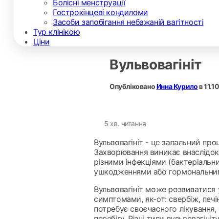
Болісні менструації
Гострокінцеві кондиломи
Засоби запобігання небажаній вагітності
Тур клінікою
Ціни
Вульвовагініт
Опубліковано
Инна Курило
в
11.1
5 хв. читання
Вульвовагініт - це запальний проц
Захворювання виникає внаслідок
різними інфекціями (бактеріальн
ушкодженнями або гормональним
Вульвовагініт може розвиватися 
симптомами, як-от: свербіж, печі
потребує своєчасного лікування, 
перебігу. Різні типи вульвовагін