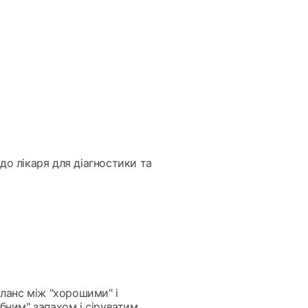
о лікаря для діагностики та
аланс між "хорошими" і
бним" запахом і сіруватим