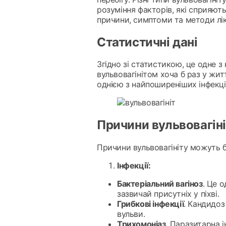
розуміння факторів, які сприяют
причини, симптоми та методи лі
Статистичні дані
Згідно зі статистикою, це одне 
вульвовагінітом хоча б раз у жи
однією з найпоширеніших інфекці
Причини вульвовагін
Причини вульвовагініту можуть б
Інфекції:
Бактеріальний вагіноз
. Це 
зазвичай присутніх у піхві.
Грибкові інфекції
. Кандидоз
вульви.
Трихомоніаз
. Паразитарна 