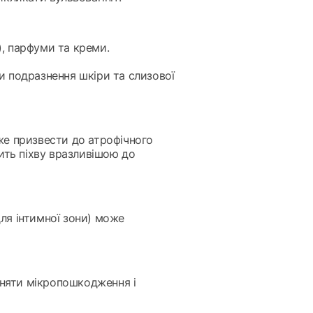
и), парфуми та креми.
ти подразнення шкіри та слизової
же призвести до атрофічного
ить піхву вразливішою до
для інтимної зони) може
иняти мікропошкодження і