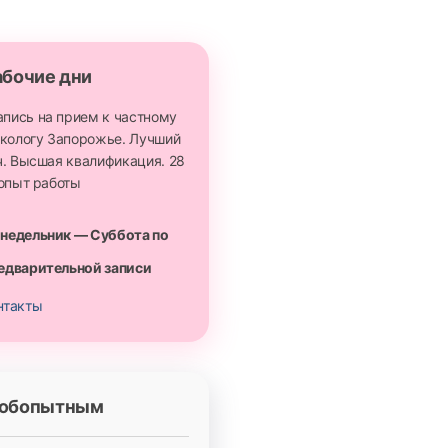
абочие дни
недельник — Суббота по
едварительной записи
нтакты
юбопытным