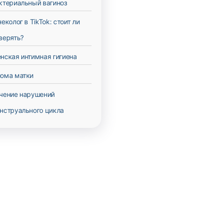
ктериальный вагиноз
неколог в TikTok: стоит ли
верять?
нская интимная гигиена
ома матки
чение нарушений
нструального цикла