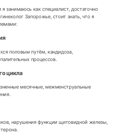
 я занимаюсь как специалист, достаточно
инеколог Запорожье, стоит знать, что я
лемами:
ия
хся половым путём, кандидоза,
палительных процессов.
го цикла
езненные месячные, межменструальные
ения.
ков, нарушения функции щитовидной железы,
стерона.