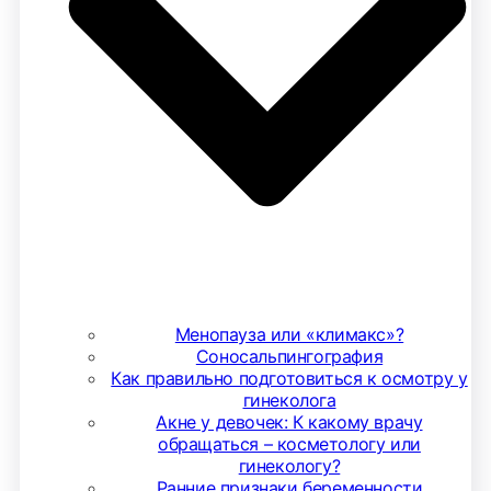
Менопауза или «климакс»?
Соносальпингография
Как правильно подготовиться к осмотру у
гинеколога
Акне у девочек: К какому врачу
обращаться – косметологу или
гинекологу?
Ранние признаки беременности