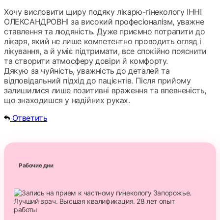
Хочу висловити щиру подяку лікарю-гінекологу ІННІ
ОЛЕКСАНДРОВНІ за високий професіоналізм, уважне
ставлення та людяність. Дуже приємно потрапити до
лікаря, який не лише компетентно проводить огляд і
лікування, а й уміє підтримати, все спокійно пояснити
та створити атмосферу довіри й комфорту.
Дякую за чуйність, уважність до деталей та
відповідальний підхід до пацієнтів. Після прийому
залишилися лише позитивні враження та впевненість,
що знаходишся у надійних руках.
Ответить
Рабочие дни