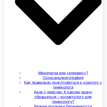
Менопауза или «климакс»?
Соносальпингография
Как правильно подготовиться к осмотру у
гинеколога
Акне у девочек: К какому врачу
обращаться – косметологу или
гинекологу?
Ранние признаки беременности