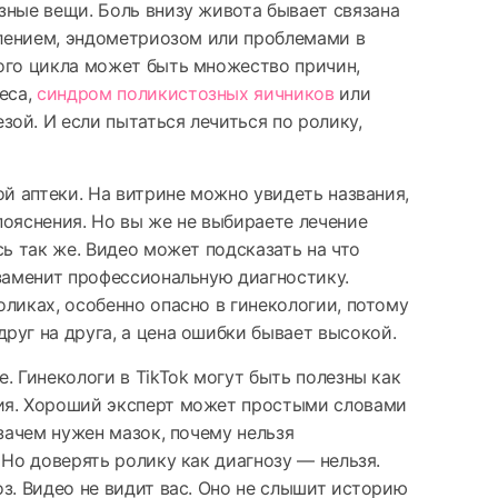
зные вещи. Боль внизу живота бывает связана
палением, эндометриозом или проблемами в
ого цикла может быть множество причин,
еса,
синдром поликистозных яичников
или
ой. И если пытаться лечиться по ролику,
ой аптеки. На витрине можно увидеть названия,
пояснения. Но вы же не выбираете лечение
сь так же. Видео может подсказать на что
 заменит профессиональную диагностику.
оликах, особенно опасно в гинекологии, потому
руг на друга, а цена ошибки бывает высокой.
. Гинекологи в TikTok могут быть полезны как
ия. Хороший эксперт может простыми словами
 зачем нужен мазок, почему нельзя
 Но доверять ролику как диагнозу — нельзя.
оз. Видео не видит вас. Оно не слышит историю