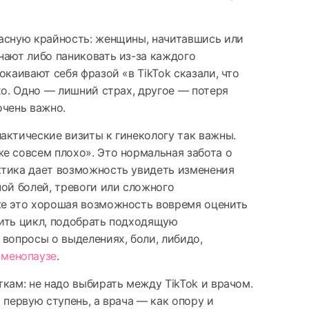
асную крайность: женщины, начитавшись или
нают либо паниковать из-за каждого
окаивают себя фразой «в TikTok сказали, что
хо. Одно — лишний страх, другое — потеря
очень важно.
актические визиты к гинекологу так важны.
е совсем плохо». Это нормальная забота о
ктика дает возможность увидеть изменения
ной болей, тревоги или сложного
же это хорошая возможность вовремя оценить
ить цикл, подобрать подходящую
 вопросы о выделениях, боли, либидо,
и
менопаузе
.
ткам: не надо выбирать между TikTok и врачом.
 первую ступень, а врача — как опору и