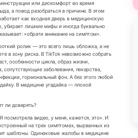
й менструации или дискомфорт во время
ыда, а повод разобраться в причине. В этом
работает как входная дверь в медицинскую
х, убирает лишние мифы и иногда буквально
сказывает: «обрати внимание на симптом».
роткий ролик — это всего лишь обложка, а не
аете в зону риска. В TikTok невозможно собрать
аст, особенности цикла, образ жизни,
в, сопутствующие заболевания, лекарства,
нфекции, гормональный фон. А без этого любой
адайку. В медицине угадайка — плохой
 посмотрела видео, у меня, кажется, это». И
ыстроенный на трех симптомах, вырванных из
бит шаблоны. Одинаковые жалобы в медицине