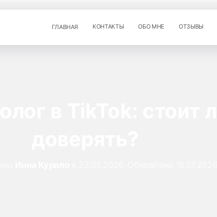
КОНТАКТЫ
ОБО МНЕ
ОТЗЫВЫ
ГЛАВНАЯ
олог в TikTok: стоит 
доверять?
ано
Инна Курило
в
23.05.2026
. Обновлено
16.07.202