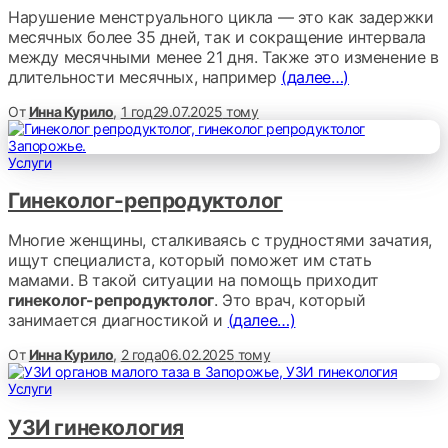
Нарушение менструального цикла — это как задержки
месячных более 35 дней, так и сокращение интервала
между месячными менее 21 дня. Также это изменение в
длительности месячных, например
(далее…)
От
Инна Курило
,
1 год
29.07.2025
тому
Услуги
Гинеколог-репродуктолог
Многие женщины, сталкиваясь с трудностями зачатия,
ищут специалиста, который поможет им стать
мамами. В такой ситуации на помощь приходит
гинеколог-репродуктолог
. Это врач, который
занимается диагностикой и
(далее…)
От
Инна Курило
,
2 года
06.02.2025
тому
Услуги
УЗИ гинекология