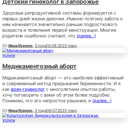
Детский гинеколог в Запорожье
Здоровье репродуктивной системы формируется с
первых дней жизни девочки. Именно поэтому забота о
нем начинается значительно раньше подросткового
возраста и появления первой менструации. Многие
родители ошибочно считают, что
(далее…)
От
Инна Курило
,
3 года
19.08.2023
тому
Услуги
Медикаментозный аборт
Медикаментозный аборт — это наиболее эффективный
и современный метод прерывания беременности. И я
как
врач-гинеколог
с многолетним опытом работы,
хочу поговорить с вами об этом более подробно.
Понимаю, что это непростое решение, и
(далее…)
От
Инна Курило
,
3 года
06.07.2023
тому
Услуги