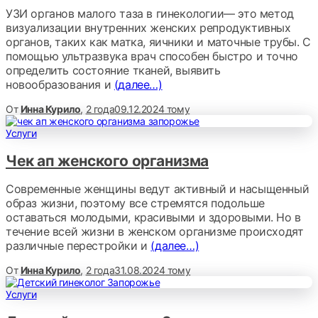
УЗИ органов малого таза в гинекологии— это метод
визуализации внутренних женских репродуктивных
органов, таких как матка, яичники и маточные трубы. С
помощью ультразвука врач способен быстро и точно
определить состояние тканей, выявить
новообразования и
(далее…)
От
Инна Курило
,
2 года
09.12.2024
тому
Услуги
Чек ап женского организма
Современные женщины ведут активный и насыщенный
образ жизни, поэтому все стремятся подольше
оставаться молодыми, красивыми и здоровыми. Но в
течение всей жизни в женском организме происходят
различные перестройки и
(далее…)
От
Инна Курило
,
2 года
31.08.2024
тому
Услуги