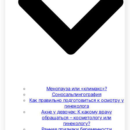
Менопауза или «климакс»?
Соносальпингография
Как правильно подготовиться к осмотру у
гинеколога
Акне у девочек: К какому врачу
обращаться – косметологу или
гинекологу?
Ранние признаки беременности