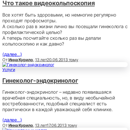
Что такое видеокольпоскопия
Все хотят быть здоровыми, но немногие регулярно
проходят профосмотры.
А сколько раз в жизни лично вы посещали гинеколога с
профилактической целью?
А теперь посчитайте сколько раз вы делали
кольпоскопию и как давно?
(далее…)
От
Инна Курило
,
13 лет
20.06.2013
тому
Услуги
Гинеколог-эндокринолог
Гинеколог-эндокринолог – недавно появившаяся
врачебная специальность, но, в виду необычайной
востребованности, подобный специалист есть
практически в каждой уважающей себя клинике.
(далее…)
От
Инна Курило
,
13 лет
17.06.2013
тому